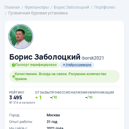
Главная
Фрилансеры
Борис Заболоцкий
Портфолио
Гусеничная буровая установка.
Борис Заболоцкий
›
borsk2021
Паспорт верифицирован
Нейросаммари
Качественно. Всегда на связи. Разумное количество
правок.
РЕЙТИНГ
ОТЗЫВЫ
ПРОФЕССИОНАЛИЗМ
КОММУНИКАЦИЯ
3 495
1
-
-
/10
/10
№ 316 в каталоге
Город
Москва
Опыт работы
31 год
На сайте с
2021 года