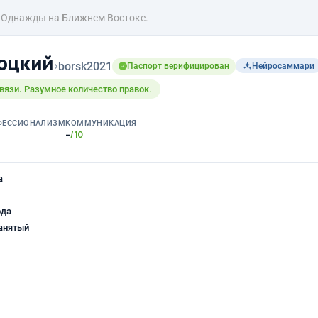
Однажды на Ближнем Востоке.
оцкий
›
borsk2021
Паспорт верифицирован
Нейросаммари
связи. Разумное количество правок.
ФЕССИОНАЛИЗМ
КОММУНИКАЦИЯ
-
/10
а
ода
анятый