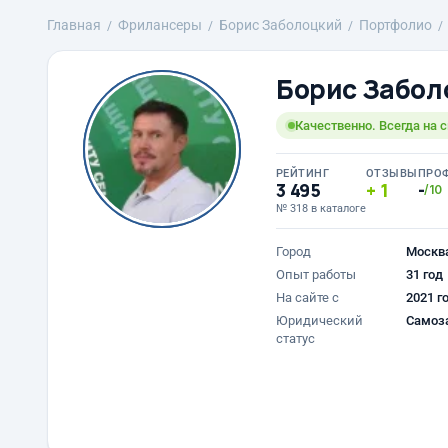
Главная
Фрилансеры
Борис Заболоцкий
Портфолио
Борис Забол
Качественно. Всегда на 
РЕЙТИНГ
ОТЗЫВЫ
ПРО
3 495
1
-
/10
№ 318 в каталоге
Город
Москв
Опыт работы
31 год
На сайте с
2021 г
Юридический
Самоз
статус