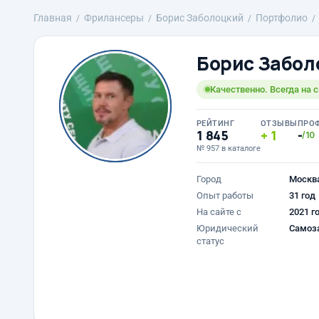
Главная
Фрилансеры
Борис Заболоцкий
Портфолио
Борис Забол
Качественно. Всегда на 
РЕЙТИНГ
ОТЗЫВЫ
ПРО
1 845
1
-
/10
№ 957 в каталоге
Город
Москв
Опыт работы
31 год
На сайте с
2021 г
Юридический
Самоз
статус