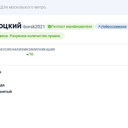
Для московского метро.
оцкий
›
borsk2021
Паспорт верифицирован
Нейросаммари
связи. Разумное количество правок.
ФЕССИОНАЛИЗМ
КОММУНИКАЦИЯ
-
/10
а
ода
анятый