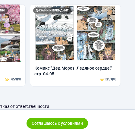
ТВО
ДИЗАЙН И БРЕНДИНГ
Комикс "Дед Мороз. Ледяное сердце."
стр. 04-05.
145
0
135
0
тказ от ответственности
Соглашаюсь с условиями