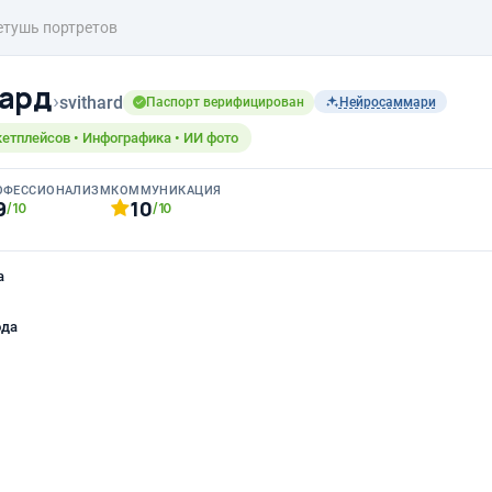
етушь портретов
хард
›
svithard
Паспорт верифицирован
Нейросаммари
етплейсов • Инфографика • ИИ фото
ОФЕССИОНАЛИЗМ
КОММУНИКАЦИЯ
9
10
/10
/10
а
ода