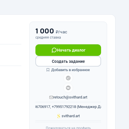
1 000
₽/час
средняя ставка
Начать диалог
Создать задание
Добавить в избранное
retouch@svithard.art
+79786706917, +79951792218 (Менеджер Даниэль)
svithard.art
Пожаловаться на профиль