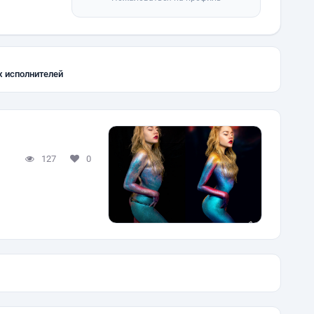
х исполнителей
127
0