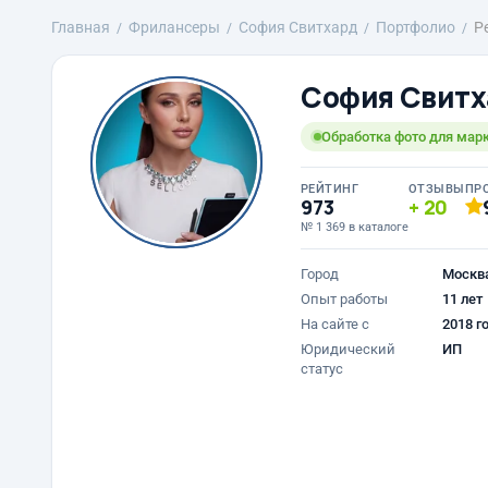
Главная
Фрилансеры
София Свитхард
Портфолио
Р
София Свит
Обработка фото для марк
РЕЙТИНГ
ОТЗЫВЫ
ПР
973
20
№ 1 369 в каталоге
Город
Москв
Опыт работы
11 лет
На сайте с
2018 г
Юридический
ИП
статус