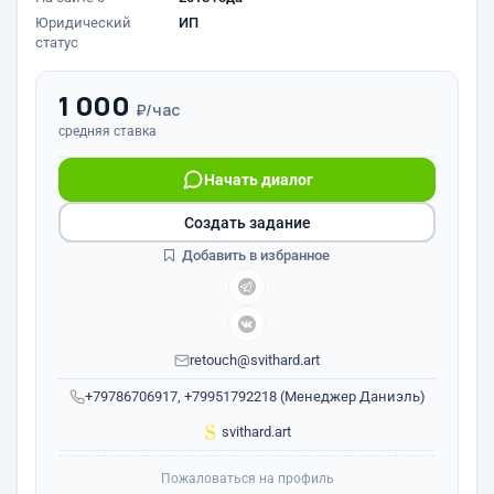
Юридический
ИП
статус
1 000
₽/час
средняя ставка
Начать диалог
Создать задание
Добавить в избранное
retouch@svithard.art
+79786706917, +79951792218 (Менеджер Даниэль)
svithard.art
Пожаловаться на профиль