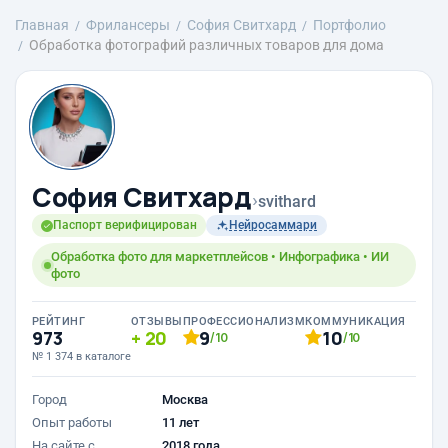
Главная
Фрилансеры
София Свитхард
Портфолио
Обработка фотографий различных товаров для дома
София Свитхард
›
svithard
Паспорт верифицирован
Нейросаммари
Обработка фото для маркетплейсов • Инфографика • ИИ
фото
РЕЙТИНГ
ОТЗЫВЫ
ПРОФЕССИОНАЛИЗМ
КОММУНИКАЦИЯ
973
20
9
10
/10
/10
№ 1 374 в каталоге
Город
Москва
Опыт работы
11 лет
На сайте с
2018 года