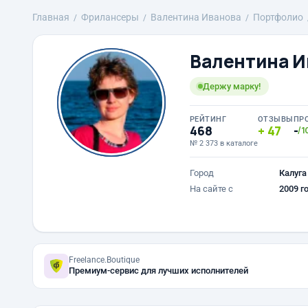
Главная
Фрилансеры
Валентина Иванова
Портфолио
Валентина И
Держу марку!
РЕЙТИНГ
ОТЗЫВЫ
ПР
468
47
-
/1
№ 2 373 в каталоге
Город
Калуга
На сайте с
2009 г
Freelance.Boutique
Премиум-сервис для лучших исполнителей