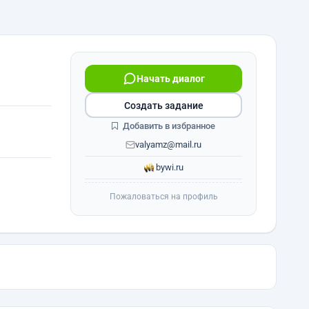
Начать диалог
Создать задание
Добавить в избранное
valyamz@mail.ru
bywi.ru
Пожаловаться на профиль