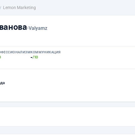
Lemon Marketing
ванова
›
Valyamz
ОФЕССИОНАЛИЗМ
КОММУНИКАЦИЯ
-
0
/10
ода