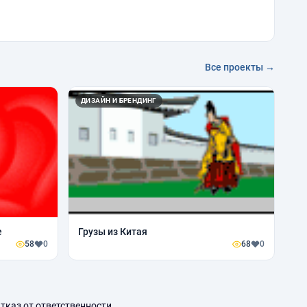
Все проекты →
ДИЗАЙН И БРЕНДИНГ
e
Грузы из Китая
58
0
68
0
тказ от ответственности