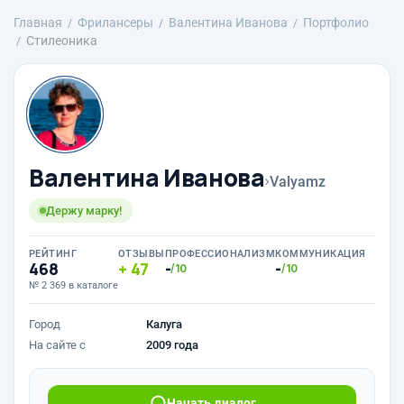
Главная
Фрилансеры
Валентина Иванова
Портфолио
Стилеоника
Валентина Иванова
›
Valyamz
Держу марку!
РЕЙТИНГ
ОТЗЫВЫ
ПРОФЕССИОНАЛИЗМ
КОММУНИКАЦИЯ
468
47
-
-
/10
/10
№ 2 369 в каталоге
Город
Калуга
На сайте с
2009 года
Начать диалог