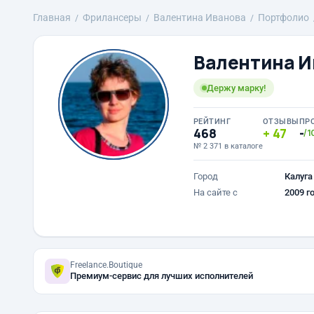
Главная
Фрилансеры
Валентина Иванова
Портфолио
Валентина И
Держу марку!
РЕЙТИНГ
ОТЗЫВЫ
ПР
468
47
-
/1
№ 2 371 в каталоге
Город
Калуга
На сайте с
2009 г
Freelance.Boutique
Премиум-сервис для лучших исполнителей