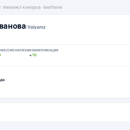
Финалист конкурса - bestframe
ванова
›
Valyamz
ОФЕССИОНАЛИЗМ
КОММУНИКАЦИЯ
-
0
/10
ода