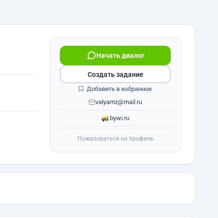
Начать диалог
Создать задание
Добавить в избранное
valyamz@mail.ru
bywi.ru
Пожаловаться на профиль