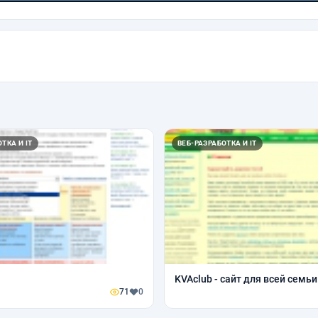
ТКА И IT
ВЕБ-РАЗРАБОТКА И IT
KVAclub - сайт для всей семьи
71
0