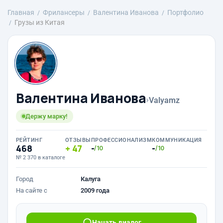
Главная
Фрилансеры
Валентина Иванова
Портфолио
Грузы из Китая
Валентина Иванова
›
Valyamz
Держу марку!
РЕЙТИНГ
ОТЗЫВЫ
ПРОФЕССИОНАЛИЗМ
КОММУНИКАЦИЯ
468
47
-
-
/10
/10
№ 2 370 в каталоге
Город
Калуга
На сайте с
2009 года
Начать диалог