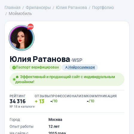
Главная
Фрилансеры
Юлия Ратанова
Портфолио
Моймобиль
Юлия Ратанова
›
WSP
Паспорт верифицирован
Нейросаммари
🔥 Эффективный и продающий сайт с индивидуальным
дизайном!
РЕЙТИНГ
ОТЗЫВЫ
ПРОФЕССИОНАЛИЗМ
КОММУНИКАЦИЯ
34 316
13
-
-
/10
/10
№ 18 в каталоге
Город
Москва
Опыт работы
12 лет
На сайте с
2015 года