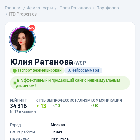
Главная
Фрилансеры
Юлия Ратанова
Портфолио
ITD Properties
Юлия Ратанова
›
WSP
Паспорт верифицирован
Нейросаммари
🔥 Эффективный и продающий сайт с индивидуальным
дизайном!
РЕЙТИНГ
ОТЗЫВЫ
ПРОФЕССИОНАЛИЗМ
КОММУНИКАЦИЯ
34 316
13
-
-
/10
/10
№ 19 в каталоге
Город
Москва
Опыт работы
12 лет
На сайте с
2015 года