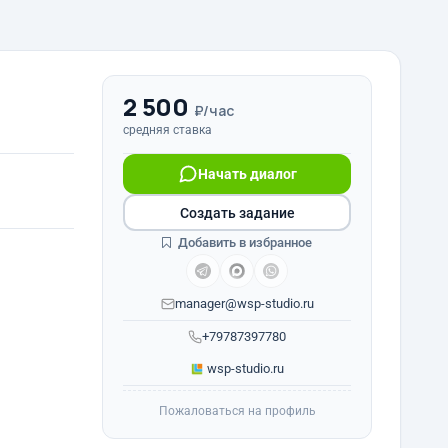
2 500
₽/час
средняя ставка
Начать диалог
Создать задание
Добавить в избранное
manager@wsp-studio.ru
+79787397780
wsp-studio.ru
Пожаловаться на профиль