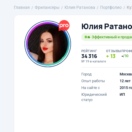
Главная
Фрилансеры
Юлия Ратанова
Портфолио
Ку
Юлия Ратано
🔥 Эффективный и прода
РЕЙТИНГ
ОТЗЫВЫ
ПРОФ
34 316
13
-
/10
№ 19 в каталоге
Город
Москв
Опыт работы
12 лет
На сайте с
2015 г
Юридический
ИП
статус