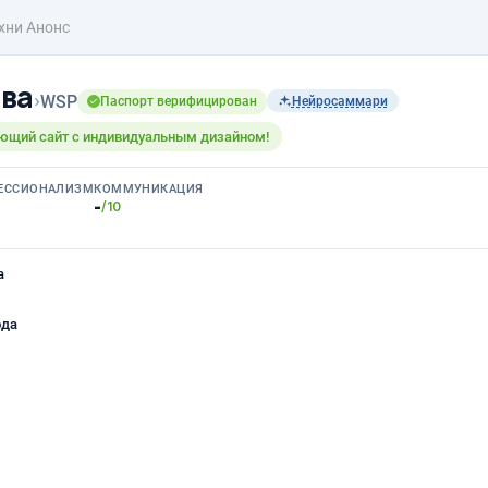
хни Анонс
ва
›
WSP
Паспорт верифицирован
Нейросаммари
ющий сайт с индивидуальным дизайном!
ЕССИОНАЛИЗМ
КОММУНИКАЦИЯ
-
/10
а
ода