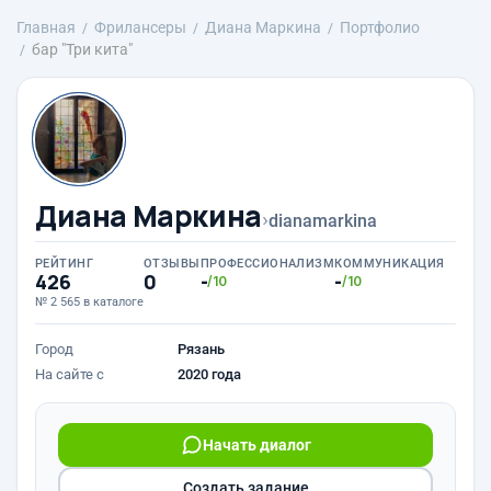
Главная
Фрилансеры
Диана Маркина
Портфолио
бар "Три кита"
Диана Маркина
›
dianamarkina
РЕЙТИНГ
ОТЗЫВЫ
ПРОФЕССИОНАЛИЗМ
КОММУНИКАЦИЯ
426
0
-
-
/10
/10
№ 2 565 в каталоге
Город
Рязань
На сайте с
2020 года
Начать диалог
Создать задание