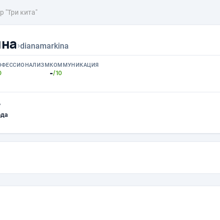
р "Три кита"
ина
›
dianamarkina
ОФЕССИОНАЛИЗМ
КОММУНИКАЦИЯ
-
0
/10
ь
ода