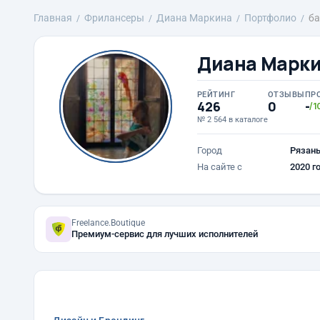
Главная
Фрилансеры
Диана Маркина
Портфолио
ба
Диана Марк
РЕЙТИНГ
ОТЗЫВЫ
ПР
426
0
-
/1
№ 2 564 в каталоге
Город
Рязан
На сайте с
2020 г
Freelance.Boutique
Премиум-сервис для лучших исполнителей