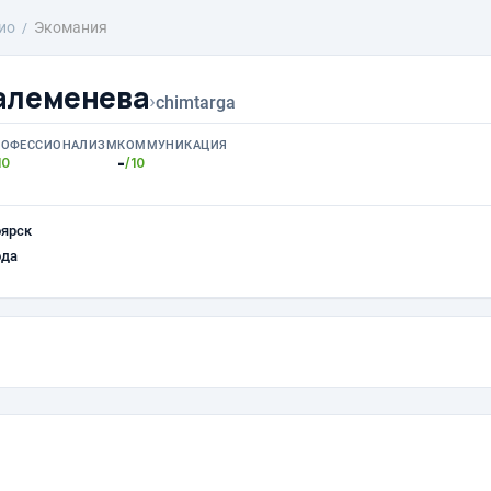
ио
Экомания
алеменева
›
chimtarga
РОФЕССИОНАЛИЗМ
КОММУНИКАЦИЯ
-
10
/10
оярск
ода