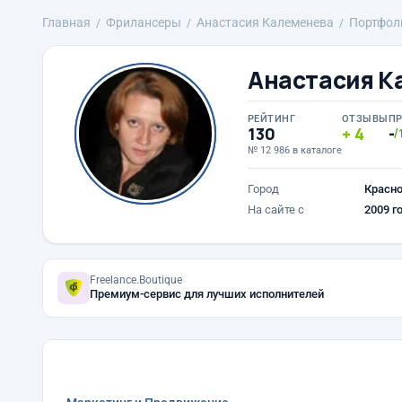
Главная
Фрилансеры
Анастасия Калеменева
Портфол
Анастасия К
РЕЙТИНГ
ОТЗЫВЫ
П
130
4
-
/
№ 12 986 в каталоге
Город
Красн
На сайте с
2009 г
Freelance.Boutique
Премиум-сервис для лучших исполнителей