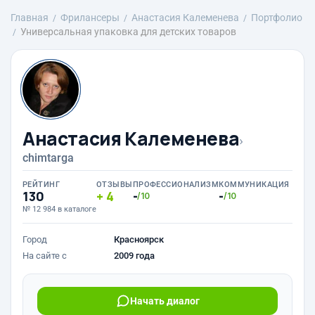
Главная
Фрилансеры
Анастасия Калеменева
Портфолио
Универсальная упаковка для детских товаров
Анастасия Калеменева
›
chimtarga
РЕЙТИНГ
ОТЗЫВЫ
ПРОФЕССИОНАЛИЗМ
КОММУНИКАЦИЯ
130
4
-
-
/10
/10
№ 12 984 в каталоге
Город
Красноярск
На сайте с
2009 года
Начать диалог