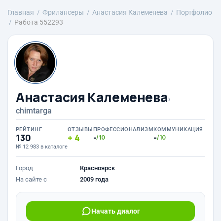
Главная
Фрилансеры
Анастасия Калеменева
Портфолио
Работа 552293
Анастасия Калеменева
›
chimtarga
РЕЙТИНГ
ОТЗЫВЫ
ПРОФЕССИОНАЛИЗМ
КОММУНИКАЦИЯ
130
4
-
-
/10
/10
№ 12 983 в каталоге
Город
Красноярск
На сайте с
2009 года
Начать диалог