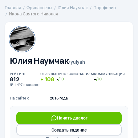
Главная
Фрилансеры
Юлия Наумчак
Портфолио
Икона Святого Николая
Юлия Наумчак
›
yulyah
РЕЙТИНГ
ОТЗЫВЫ
ПРОФЕССИОНАЛИЗМ
КОММУНИКАЦИЯ
812
108
-
-
/10
/10
№ 1 497 в каталоге
На сайте с
2016 года
Начать диалог
Создать задание