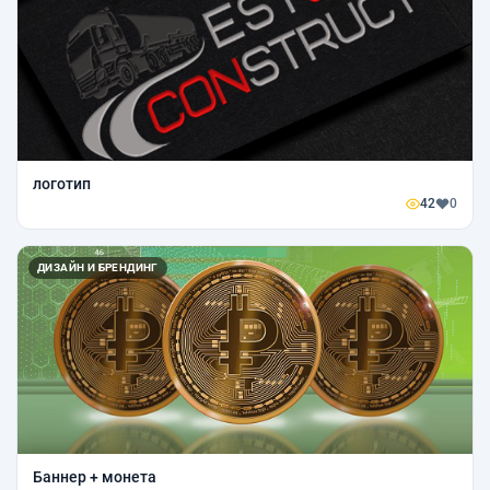
логотип
42
0
ДИЗАЙН И БРЕНДИНГ
Баннер + монета