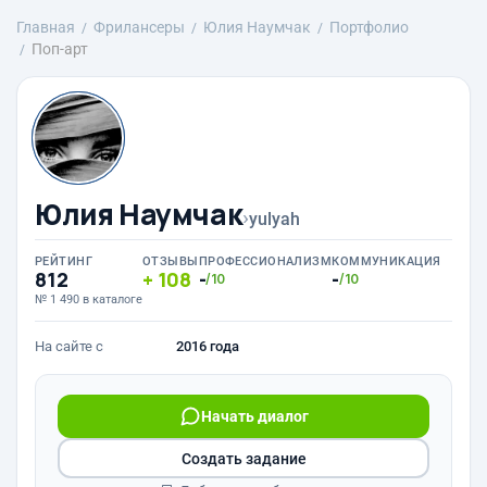
Главная
Фрилансеры
Юлия Наумчак
Портфолио
Поп-арт
Юлия Наумчак
›
yulyah
РЕЙТИНГ
ОТЗЫВЫ
ПРОФЕССИОНАЛИЗМ
КОММУНИКАЦИЯ
812
108
-
-
/10
/10
№ 1 490 в каталоге
На сайте с
2016 года
Начать диалог
Создать задание