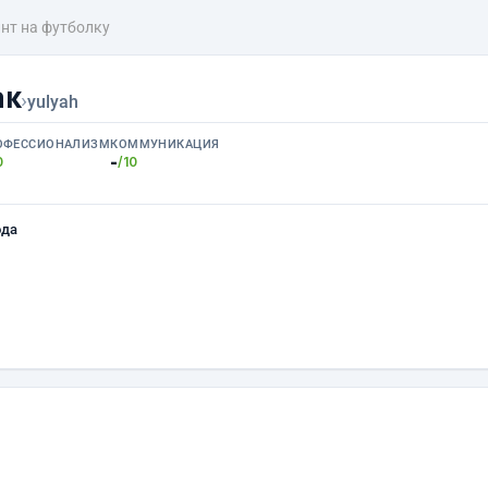
нт на футболку
ак
›
yulyah
ОФЕССИОНАЛИЗМ
КОММУНИКАЦИЯ
-
0
/10
ода