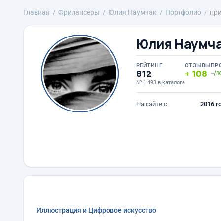
Главная
Фрилансеры
Юлия Наумчак
Портфолио
при
Юлия Наумч
РЕЙТИНГ
ОТЗЫВЫ
ПР
812
108
-
/1
№ 1 493 в каталоге
На сайте с
2016 г
Иллюстрация и Цифровое искусство