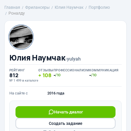
Главная
Фрилансеры
Юлия Наумчак
Портфолио
Роналду
Юлия Наумчак
›
yulyah
РЕЙТИНГ
ОТЗЫВЫ
ПРОФЕССИОНАЛИЗМ
КОММУНИКАЦИЯ
812
108
-
-
/10
/10
№ 1 499 в каталоге
На сайте с
2016 года
Начать диалог
Создать задание