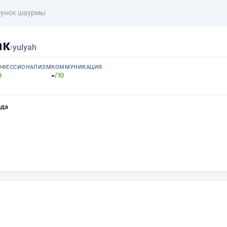
сунок шаурмы
ак
›
yulyah
ОФЕССИОНАЛИЗМ
КОММУНИКАЦИЯ
-
0
/10
ода