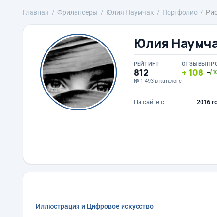
Главная
Фрилансеры
Юлия Наумчак
Портфолио
Ри
Юлия Наумч
РЕЙТИНГ
ОТЗЫВЫ
ПР
812
108
-
/1
№ 1 493 в каталоге
На сайте с
2016 г
Иллюстрация и Цифровое искусство