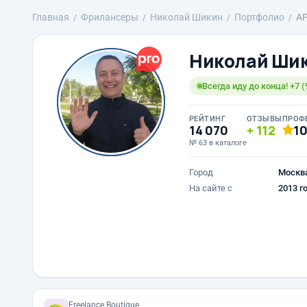
Главная
Фрилансеры
Николай Шикин
Портфолио
AP
Николай Ши
Всегда иду до конца! +7 (
РЕЙТИНГ
ОТЗЫВЫ
ПРОФ
14 070
112
1
№ 63 в каталоге
Город
Москв
На сайте с
2013 г
Freelance.Boutique