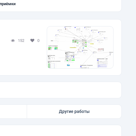
 приёмки
152
0
Другие работы