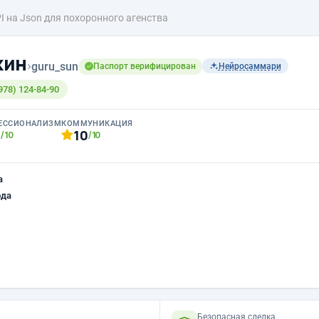
I на Json для похоронного агенства
кин
›
guru_sun
Паспорт верифицирован
Нейросаммари
978) 124-84-90
ЕССИОНАЛИЗМ
КОММУНИКАЦИЯ
0
10
/10
/10
а
ода
Безопасная сделка