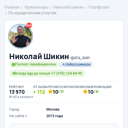
Главная
Фрилансеры
Николай Шикин
Портфолио
По юридическим услугам
Николай Шикин
›
guru_sun
Паспорт верифицирован
Нейросаммари
Всегда иду до конца! +7 (978) 124-84-90
РЕЙТИНГ
ОТЗЫВЫ
ПРОФЕССИОНАЛИЗМ
КОММУНИКАЦИЯ
13 970
112
10
10
/10
/10
№ 60 в каталоге
Город
Москва
На сайте с
2013 года