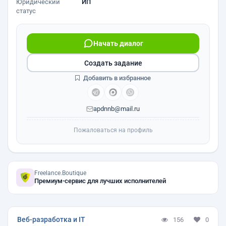
Юридический
ИП
статус
Начать диалог
Создать задание
Добавить в избранное
apdnnb@mail.ru
Пожаловаться на профиль
Freelance.Boutique
Премиум-сервис для лучших исполнителей
Веб-разработка и IT
156
0