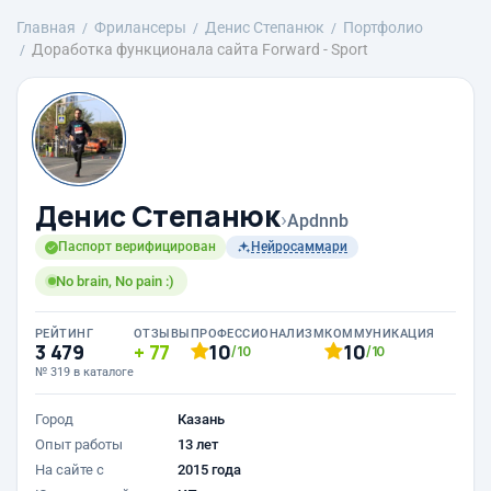
Главная
Фрилансеры
Денис Степанюк
Портфолио
Доработка функционала сайта Forward - Sport
Денис Степанюк
›
Apdnnb
Паспорт верифицирован
Нейросаммари
No brain, No pain :)
РЕЙТИНГ
ОТЗЫВЫ
ПРОФЕССИОНАЛИЗМ
КОММУНИКАЦИЯ
3 479
77
10
10
/10
/10
№ 319 в каталоге
Город
Казань
Опыт работы
13 лет
На сайте с
2015 года