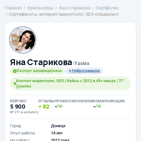
Главная
Фрилансеры
Яна Старикова
Портфолио
Сертификаты: интернет-маркетолог, SEO-специалист
Яна Старикова
›
Yaslex
Паспорт верифицирован
Нейросаммари
Контент-маркетолог, SEO | Кейсы с 2012 в 45+ нишах | ТГ:
@yaslex
РЕЙТИНГ
ОТЗЫВЫ
ПРОФЕССИОНАЛИЗМ
КОММУНИКАЦИЯ
5 900
82
-
-
/10
/10
№ 211 в каталоге
Город
Донецк
Опыт работы
14 лет
На сайте с
2012 года