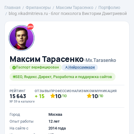
Главная
Фрилансеры
Максим Тарасенко
Портфолио
blog.vikadmitrieva.ru - блог психолога Виктории Дмитриевой
Максим Тарасенко
›
Mx.Tarasenko
Паспорт верифицирован
Нейросаммари
SEO, Яндекс.Директ, Разработка и поддержка сайтов
РЕЙТИНГ
ОТЗЫВЫ
ПРОФЕССИОНАЛИЗМ
КОММУНИКАЦИЯ
15 643
15
10
10
/10
/10
№ 59 в каталоге
Город
Москва
Опыт работы
12 лет
На сайте с
2014 года