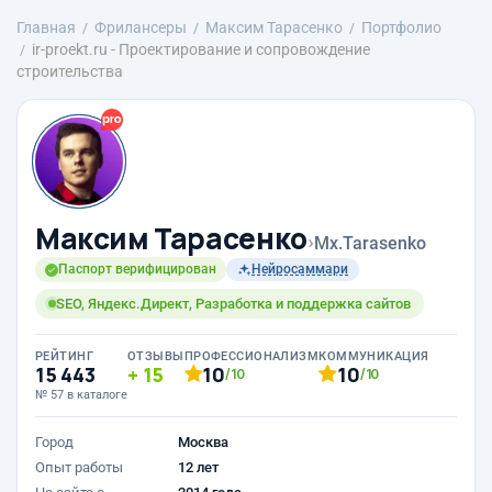
Главная
Фрилансеры
Максим Тарасенко
Портфолио
ir-proekt.ru - Проектирование и сопровождение
строительства
Максим Тарасенко
›
Mx.Tarasenko
Паспорт верифицирован
Нейросаммари
SEO, Яндекс.Директ, Разработка и поддержка сайтов
РЕЙТИНГ
ОТЗЫВЫ
ПРОФЕССИОНАЛИЗМ
КОММУНИКАЦИЯ
15 443
15
10
10
/10
/10
№ 57 в каталоге
Город
Москва
Опыт работы
12 лет