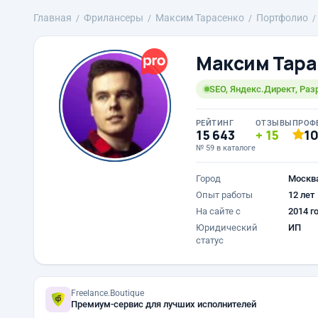
Главная
Фрилансеры
Максим Тарасенко
Портфолио
Максим Тара
SEO, Яндекс.Директ, Раз
РЕЙТИНГ
ОТЗЫВЫ
ПРОФ
15 643
15
1
№ 59 в каталоге
Город
Москв
Опыт работы
12 лет
На сайте с
2014 г
Юридический
ИП
статус
Freelance.Boutique
Премиум-сервис для лучших исполнителей