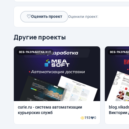
♡
Оценить проект
Оценили проект:
Другие проекты
ВЕБ-РАЗРАБОТКА И IT
ВЕБ-РАЗРАБО
curie.ru - система автоматизации
blog.vikad
курьерских служб
Виктории
193
0