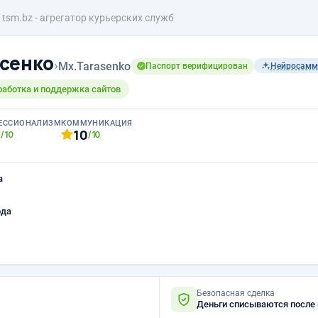
tsm.bz - агрегатор курьерских служб
сенко
›
Mx.Tarasenko
Паспорт верифицирован
Нейросамм
работка и поддержка сайтов
ЕССИОНАЛИЗМ
КОММУНИКАЦИЯ
0
10
/10
/10
а
ода
Безопасная сделка
Деньги списываются после