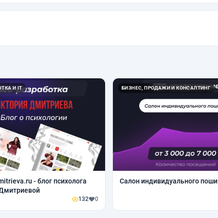
ТКА И IT
БИЗНЕС, ПРОДАЖИ И КОНСАЛТИНГ
mitrieva.ru - блог психолога
Салон индивидуального поши
 Дмитриевой
132
0