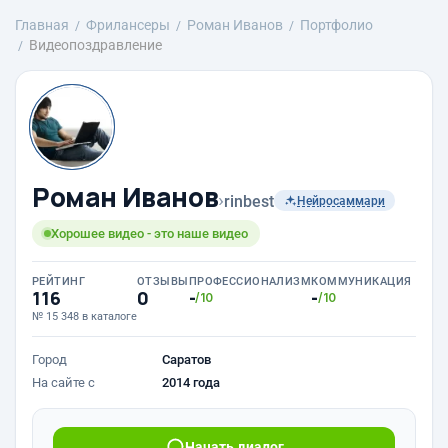
Главная
Фрилансеры
Роман Иванов
Портфолио
Видеопоздравление
Роман Иванов
›
rinbest
Нейросаммари
Хорошее видео - это наше видео
РЕЙТИНГ
ОТЗЫВЫ
ПРОФЕССИОНАЛИЗМ
КОММУНИКАЦИЯ
116
0
-
-
/10
/10
№ 15 348 в каталоге
Город
Саратов
На сайте с
2014 года
Начать диалог