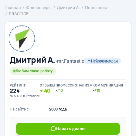
Главная
Фрилансеры
Дмитрий A.
Портфолио
PRACTICE
Дмитрий A.
›
mr.Fantastic
Нейросаммари
Любим свою работу
РЕЙТИНГ
ОТЗЫВЫ
ПРОФЕССИОНАЛИЗМ
КОММУНИКАЦИЯ
224
40
-
-
/10
/10
№ 5 488 в каталоге
На сайте с
2009 года
Начать диалог