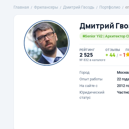
Главная
Фрилансеры
Дмитрий Гвоздь
Портфолио
en
Дмитрий Гво
Senior Yii2 | Архитектор
РЕЙТИНГ
ОТЗЫВЫ
П
2 525
44
1
/
№ 832 в каталоге
Город
Москв
Опыт работы
22 год
На сайте с
2012 г
Юридический
Частно
статус