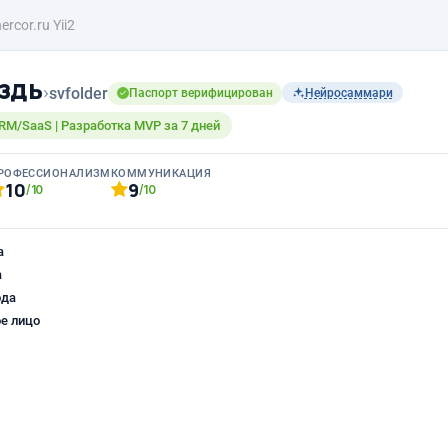
ercor.ru Yii2
здь
›
svfolder
Паспорт верифицирован
Нейросаммари
 CRM/SaaS | Разработка MVP за 7 дней
РОФЕССИОНАЛИЗМ
КОММУНИКАЦИЯ
10
9
/10
/10
а
а
ода
е лицо