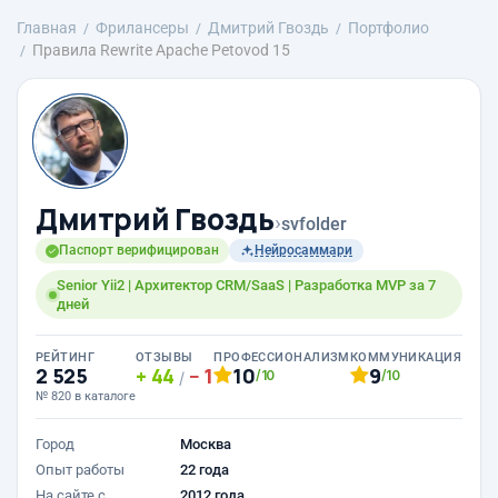
Главная
Фрилансеры
Дмитрий Гвоздь
Портфолио
Правила Rewrite Apache Petovod 15
Дмитрий Гвоздь
›
svfolder
Паспорт верифицирован
Нейросаммари
Senior Yii2 | Архитектор CRM/SaaS | Разработка MVP за 7
дней
РЕЙТИНГ
ОТЗЫВЫ
ПРОФЕССИОНАЛИЗМ
КОММУНИКАЦИЯ
2 525
44
1
10
9
/10
/10
/
№ 820 в каталоге
Город
Москва
Опыт работы
22 года
На сайте с
2012 года