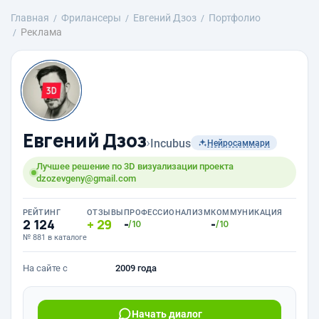
Главная
Фрилансеры
Евгений Дзоз
Портфолио
Реклама
Евгений Дзоз
›
Incubus
Нейросаммари
Лучшее решение по 3D визуализации проекта
dzozevgeny@gmail.com
РЕЙТИНГ
ОТЗЫВЫ
ПРОФЕССИОНАЛИЗМ
КОММУНИКАЦИЯ
2 124
29
-
-
/10
/10
№ 881 в каталоге
На сайте с
2009 года
Начать диалог