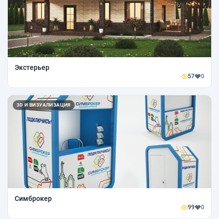
Экстерьер
57
0
3D И ВИЗУАЛИЗАЦИЯ
Симброкер
99
0