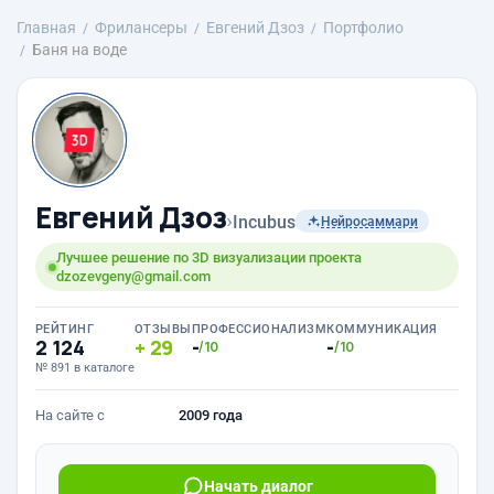
Главная
Фрилансеры
Евгений Дзоз
Портфолио
Баня на воде
Евгений Дзоз
›
Incubus
Нейросаммари
Лучшее решение по 3D визуализации проекта
dzozevgeny@gmail.com
РЕЙТИНГ
ОТЗЫВЫ
ПРОФЕССИОНАЛИЗМ
КОММУНИКАЦИЯ
2 124
29
-
-
/10
/10
№ 891 в каталоге
На сайте с
2009 года
Начать диалог