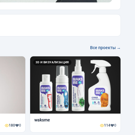
Все проекты →
3D И ВИЗУАЛИЗАЦИЯ
waksme
180
0
114
0