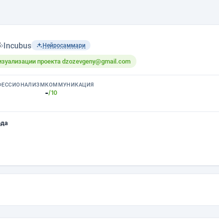
з
›
Incubus
Нейросаммари
изуализации проекта dzozevgeny@gmail.com
ФЕССИОНАЛИЗМ
КОММУНИКАЦИЯ
-
/10
ода