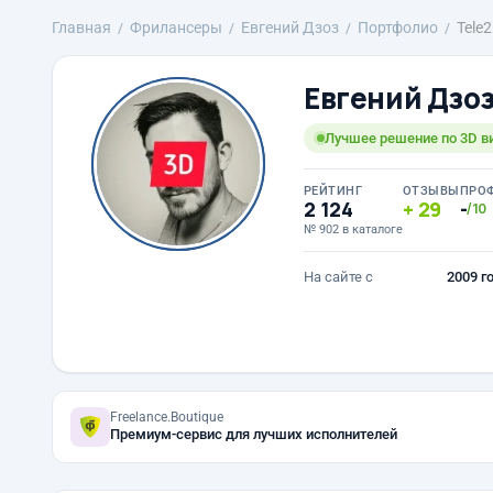
Главная
Фрилансеры
Евгений Дзоз
Портфолио
Tele2
Евгений Дзо
Лучшее решение по 3D в
РЕЙТИНГ
ОТЗЫВЫ
ПРО
2 124
29
-
/10
№ 902 в каталоге
На сайте с
2009 г
Freelance.Boutique
Премиум-сервис для лучших исполнителей