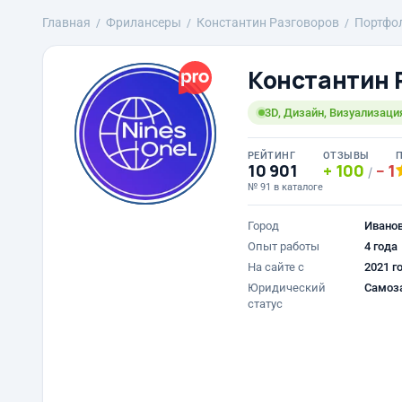
Главная
Фрилансеры
Константин Разговоров
Портфо
Константин 
3D, Дизайн, Визуализаци
РЕЙТИНГ
ОТЗЫВЫ
10 901
100
1
/
№ 91 в каталоге
Город
Ивано
Опыт работы
4 года
На сайте с
2021 г
Юридический
Самоз
статус