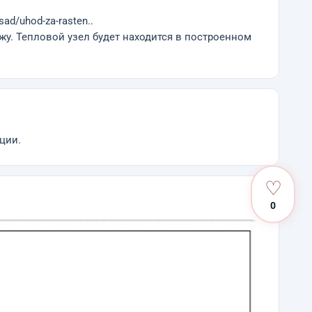
ad/uhod-za-rasten..
жу. Тепловой узел будет находится в построенном
ции.
♡
0