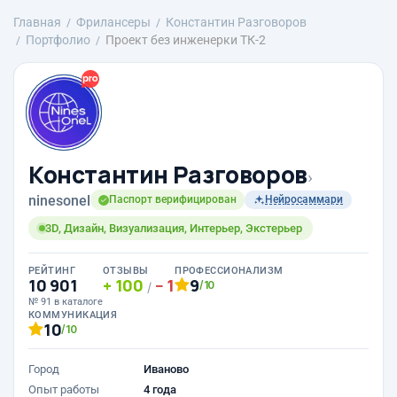
Главная
Фрилансеры
Константин Разговоров
Портфолио
Проект без инженерки ТК-2
Константин Разговоров
›
ninesonel
Паспорт верифицирован
Нейросаммари
3D, Дизайн, Визуализация, Интерьер, Экстерьер
РЕЙТИНГ
ОТЗЫВЫ
ПРОФЕССИОНАЛИЗМ
10 901
100
1
9
/10
/
№ 91 в каталоге
КОММУНИКАЦИЯ
10
/10
Город
Иваново
Опыт работы
4 года