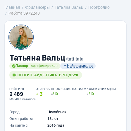
Главная
Фрилансеры
Татьяна Вальц
Портфолио
Работа 3972240
Татьяна Вальц
›
tati-tata
Паспорт верифицирован
Нейросаммари
ЛОГОТИП. АЙДЕНТИКА. БРЕНДБУК
РЕЙТИНГ
ОТЗЫВЫ
ПРОФЕССИОНАЛИЗМ
КОММУНИКАЦИЯ
2 489
3
-
-
/10
/10
№ 848 в каталоге
Город
Челябинск
Опыт работы
18 лет
На сайте с
2016 года