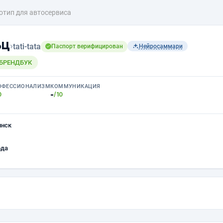
отип для автосервиса
ьц
›
tati-tata
Паспорт верифицирован
Нейросаммари
 БРЕНДБУК
ОФЕССИОНАЛИЗМ
КОММУНИКАЦИЯ
-
0
/10
инск
ода