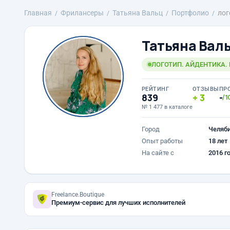
Главная
Фрилансеры
Татьяна Вальц
Портфолио
лог
Татьяна Вал
ЛОГОТИП. АЙДЕНТИКА.
РЕЙТИНГ
ОТЗЫВЫ
ПР
839
3
-
/1
№ 1 477 в каталоге
Город
Челяб
Опыт работы
18 лет
На сайте с
2016 г
Freelance.Boutique
Премиум-сервис для лучших исполнителей