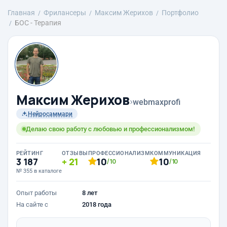
Главная
Фрилансеры
Максим Жерихов
Портфолио
БОС - Терапия
Максим Жерихов
›
webmaxprofi
Нейросаммари
Делаю свою работу с любовью и профессионализмом!
РЕЙТИНГ
ОТЗЫВЫ
ПРОФЕССИОНАЛИЗМ
КОММУНИКАЦИЯ
3 187
21
10
10
/10
/10
№ 355 в каталоге
Опыт работы
8 лет
На сайте с
2018 года