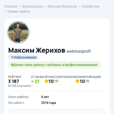
Главная
Фрилансеры
Максим Жерихов
Портфолио
Новая газета
Максим Жерихов
›
webmaxprofi
Нейросаммари
Делаю свою работу с любовью и профессионализмом!
РЕЙТИНГ
ОТЗЫВЫ
ПРОФЕССИОНАЛИЗМ
КОММУНИКАЦИЯ
3 187
21
10
10
/10
/10
№ 355 в каталоге
Опыт работы
8 лет
На сайте с
2018 года