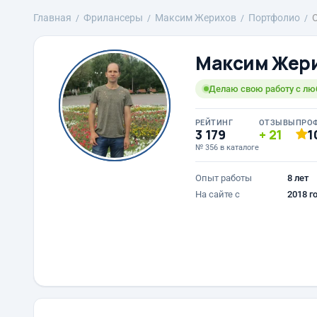
Главная
Фрилансеры
Максим Жерихов
Портфолио
Максим Жер
Делаю свою работу с лю
РЕЙТИНГ
ОТЗЫВЫ
ПРО
3 179
21
1
№ 356 в каталоге
Опыт работы
8 лет
На сайте с
2018 г