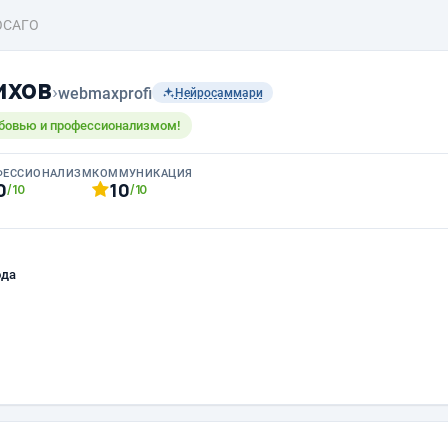
ОСАГО
ихов
›
webmaxprofi
Нейросаммари
бовью и профессионализмом!
ФЕССИОНАЛИЗМ
КОММУНИКАЦИЯ
0
10
/10
/10
ода