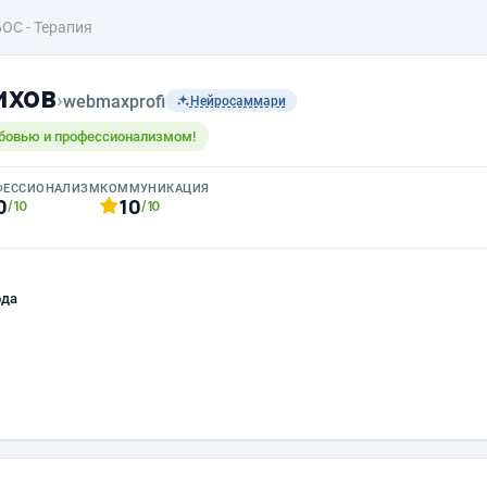
БОС - Терапия
ихов
›
webmaxprofi
Нейросаммари
бовью и профессионализмом!
ФЕССИОНАЛИЗМ
КОММУНИКАЦИЯ
0
10
/10
/10
ода