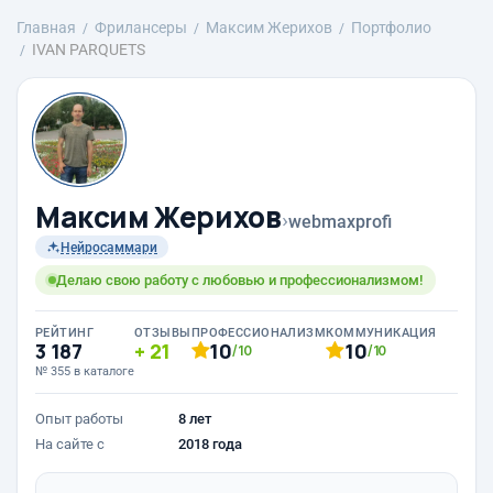
Главная
Фрилансеры
Максим Жерихов
Портфолио
IVAN PARQUETS
Максим Жерихов
›
webmaxprofi
Нейросаммари
Делаю свою работу с любовью и профессионализмом!
РЕЙТИНГ
ОТЗЫВЫ
ПРОФЕССИОНАЛИЗМ
КОММУНИКАЦИЯ
3 187
21
10
10
/10
/10
№ 355 в каталоге
Опыт работы
8 лет
На сайте с
2018 года