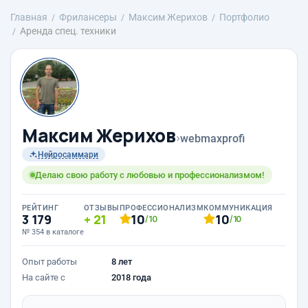
Главная
Фрилансеры
Максим Жерихов
Портфолио
Аренда спец. техники
Максим Жерихов
›
webmaxprofi
Нейросаммари
Делаю свою работу с любовью и профессионализмом!
РЕЙТИНГ
ОТЗЫВЫ
ПРОФЕССИОНАЛИЗМ
КОММУНИКАЦИЯ
3 179
21
10
10
/10
/10
№ 354 в каталоге
Опыт работы
8 лет
На сайте с
2018 года