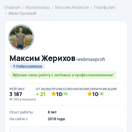
Главная
Фрилансеры
Максим Жерихов
Портфолио
Иван Грозный
Максим Жерихов
›
webmaxprofi
Нейросаммари
Делаю свою работу с любовью и профессионализмом!
РЕЙТИНГ
ОТЗЫВЫ
ПРОФЕССИОНАЛИЗМ
КОММУНИКАЦИЯ
3 187
21
10
10
/10
/10
№ 353 в каталоге
Опыт работы
8 лет
На сайте с
2018 года