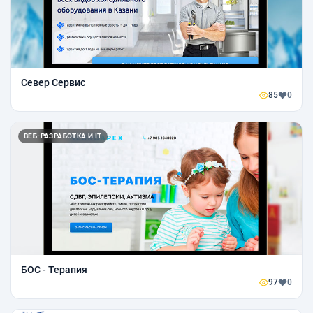
Север Сервис
85
0
ВЕБ-РАЗРАБОТКА И IT
БОС - Терапия
97
0