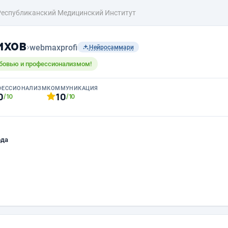
Республиканский Медицинский Институт
ихов
›
webmaxprofi
Нейросаммари
бовью и профессионализмом!
ФЕССИОНАЛИЗМ
КОММУНИКАЦИЯ
0
10
/10
/10
ода