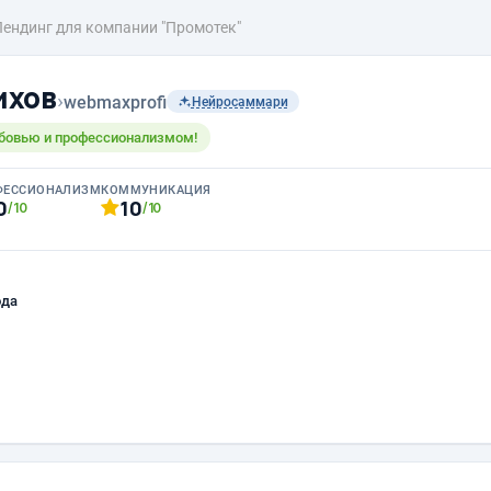
Лендинг для компании "Промотек"
ихов
›
webmaxprofi
Нейросаммари
бовью и профессионализмом!
ФЕССИОНАЛИЗМ
КОММУНИКАЦИЯ
0
10
/10
/10
ода