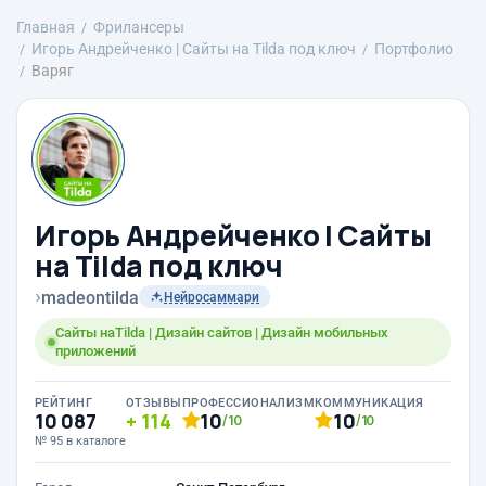
Главная
Фрилансеры
Игорь Андрейченко | Сайты на Tilda под ключ
Портфолио
Варяг
Игорь Андрейченко | Сайты
на Tilda под ключ
›
madeontilda
Нейросаммари
Сайты наTilda | Дизайн сайтов | Дизайн мобильных
приложений
РЕЙТИНГ
ОТЗЫВЫ
ПРОФЕССИОНАЛИЗМ
КОММУНИКАЦИЯ
10 087
114
10
10
/10
/10
№ 95 в каталоге